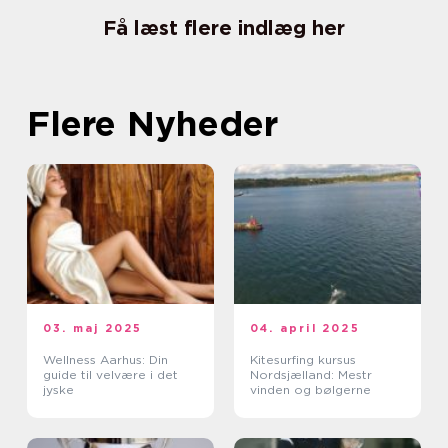
Få læst flere indlæg her
Flere Nyheder
03. maj 2025
04. april 2025
Wellness Aarhus: Din
Kitesurfing kursus
guide til velvære i det
Nordsjælland: Mestr
jyske
vinden og bølgerne