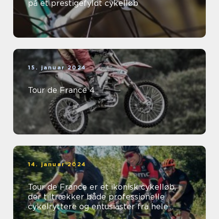
på et prestigefyldt cykelløb
15. januar 2024
Tour de France 4
14. januar 2024
Tour de France er et ikonisk cykelløb,
der tiltrækker både professionelle
cykelryttere og entusiaster fra hele
verden