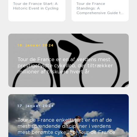
Tour de France Start: A
Tour de France
Historic Event in Cycling
Standings: A
Comprehensive Guide to
the Legendary Cycling
Race
18. januar 2024
Tour de France er en af verdens mest
prestigefyldte cykelløb, der tiltrækker
millioner af tilskuere hvert år
17. januar 2024
Tour de France enkeltstart er en af de
mest spændende discipliner i verdens
mest berømte cykelløb, Tour de France