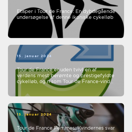
Etaper i Tour de France: En dybdegående
undersøgelse af denne ikoniske cykelløb
15. januar 2024
Tour de France er uden tvivl en af
verdens mest berømte og prestigefyldte
cykelløb, og n som Tour de France-vinder
er eftertragtet og æret af ryttere ...
15. januar 2024
Tour de France Femmes: Kvindernes svar