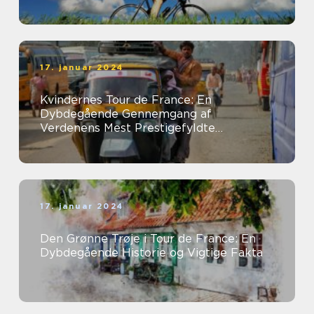
17. januar 2024
Kvindernes Tour de France: En
Dybdegående Gennemgang af
Verdenens Mest Prestigefyldte
Kvindelige Cykelløb
17. januar 2024
Den Grønne Trøje i Tour de France: En
Dybdegående Historie og Vigtige Fakta