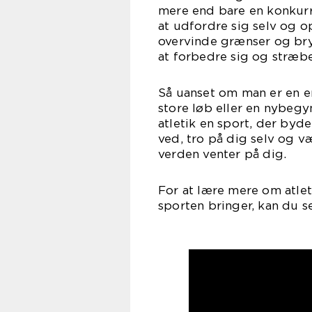
mere end bare en konkurr
at udfordre sig selv og o
overvinde grænser og bry
at forbedre sig og stræbe
Så uanset om man er en e
store løb eller en nybegyn
atletik en sport, der byd
ved, tro på dig selv og væ
verden venter på dig.
For at lære mere om atle
sporten bringer, kan du s