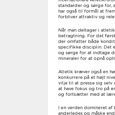
standarder og sørge for, 
har også til formål at fr
forbliver attraktiv og re
Når man deltager i atletik,
betragtning. For det førs
der omfatter både konditi
specifikke disciplin. De
og sørge for at indtage 
mineraler for at opnå opt
Atletik kræver også en høj
konkurrere på et højt niv
vilje til at presse sig sel
at have fokus og tro på 
og fortsætter med at lære
I en verden domineret af 
anderledes og måske end