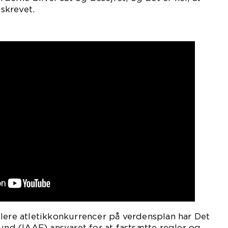
 skrevet.
lere atletikkonkurrencer på verdensplan har Det
bund (IAAF) ansvaret for at fastsætte regler og