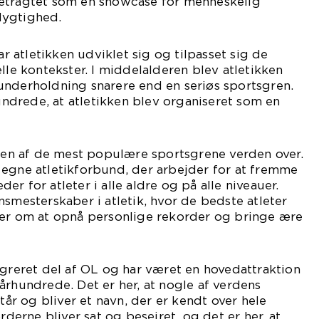
etragtet som en showcase for menneskelig
dygtighed.
atletikken udviklet sig og tilpasset sig de
lle kontekster. I middelalderen blev atletikken
underholdning snarere end en seriøs sportsgren.
hundrede, at atletikken blev organiseret som en
t en af de mest populære sportsgrene verden over.
 egne atletikforbund, der arbejder for at fremme
r for atleter i alle aldre og på alle niveauer.
nsmesterskaber i atletik, hvor de bedste atleter
rer om at opnå personlige rekorder og bringe ære
egreret del af OL og har været en hovedattraktion
århundrede. Det er her, at nogle af verdens
står og bliver et navn, der er kendt over hele
orderne bliver sat og besejret, og det er her, at