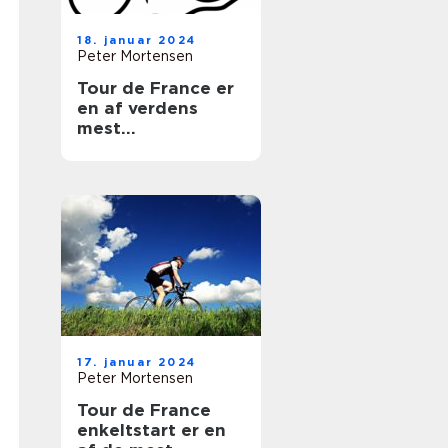
18. januar 2024
Peter Mortensen
Tour de France er
en af verdens
mest
prestigefyldte
cykelløb, der
tiltrækker
millioner af
tilskuere hvert år
17. januar 2024
Peter Mortensen
Tour de France
enkeltstart er en