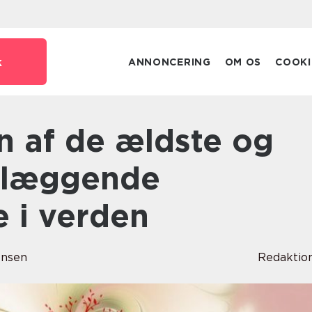
k
ANNONCERING
OM OS
COOKI
dlæggende
e i verden
ensen
Redaktio