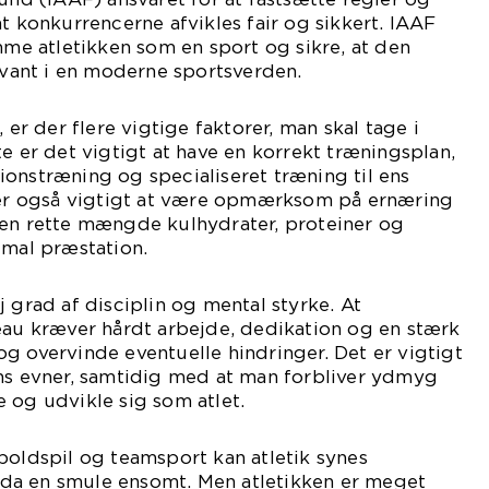
at konkurrencerne afvikles fair og sikkert. IAAF
emme atletikken som en sport og sikre, at den
levant i en moderne sportsverden.
 er der flere vigtige faktorer, man skal tage i
te er det vigtigt at have en korrekt træningsplan,
onstræning og specialiseret træning til ens
t er også vigtigt at være opmærksom på ernæring
den rette mængde kulhydrater, proteiner og
imal præstation.
 grad af disciplin og mental styrke. At
eau kræver hårdt arbejde, dedikation og en stærk
v og overvinde eventuelle hindringer. Det er vigtigt
ens evner, samtidig med at man forbliver ydmyg
 og udvikle sig som atlet.
boldspil og teamsport kan atletik synes
da en smule ensomt. Men atletikken er meget