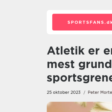
SPORTSFANS.
d
Atletik er en af de ældste og
mest grun
sportsgren
25 oktober 2023
Peter Mort