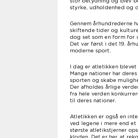
stor betydning og blev b
styrke, udholdenhed og 
Gennem århundrederne har 
skiftende tider og kulture
dog set som en form for 
Det var først i det 19. år
moderne sport.
I dag er atletikken bleve
Mange nationer har deres
sporten og skabe mulighede
Der afholdes årlige verde
fra hele verden konkurre
til deres nationer.
Atletikken er også en int
ved legene i mere end et 
største atletikstjerner op
kloden. Det er her, at rek