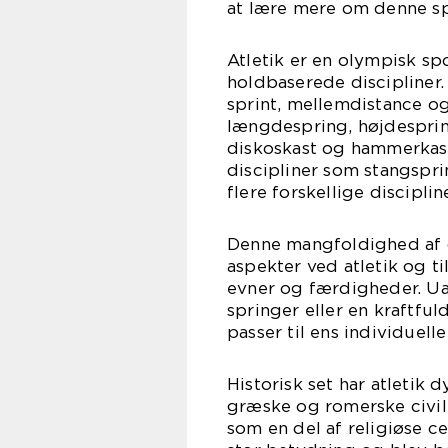
at lære mere om denne s
Atletik er en olympisk sp
holdbaserede discipliner.
sprint, mellemdistance og
længdespring, højdesprin
diskoskast og hammerkast
discipliner som stangspr
flere forskellige discipline
Denne mangfoldighed af d
aspekter ved atletik og ti
evner og færdigheder. Uan
springer eller en kraftfuld
passer til ens individuell
Historisk set har atletik 
græske og romerske civili
som en del af religiøse c