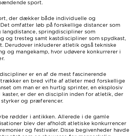
pændende sport.
ort, der dækker både individuelle og
 Det omfatter løb på forskellige distancer som
 langdistance, springdiscipliner som
g og tresteg samt kastdiscipliner som spydkast,
. Derudover inkluderer atletik også tekniske
ing og mangekamp, hvor udøvere konkurrerer i
r.
iscipliner er en af de mest fascinerende
ltrækker en bred vifte af atleter med forskellige
set om man er en hurtig sprinter, en eksplosiv
 kaster, er der en disciplin inden for atletik, der
e styrker og præferencer.
dybe rødder i antikken. Allerede i de gamle
sationer blev der afholdt atletiske konkurrencer
eremonier og festivaler. Disse begivenheder havde