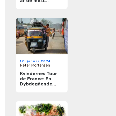
af de mest
spændende
discipliner i
verdens mest
berømte cykelløb,
Tour de France
17. januar 2024
Peter Mortensen
Kvindernes Tour
de France: En
Dybdegående
Gennemgang af
Verdenens Mest
Prestigefyldte
Kvindelige
Cykelløb