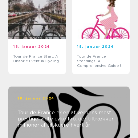
18. januar 2024
18. januar 2024
Tour de France Start: A
Tour de France
Historic Event in Cycling
Standings: A
Comprehensive Guide to
the Legendary Cycling
Race
18. januar 2024
Tour de France er en af verdens mest
prestigefyldte cykelløb, der tiltrækker
millioner af tilskuere hvert år