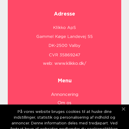
Adresse
web:
www.klikko.dk/
Menu
Annoncering
Om os
Cookies
På vores website bruges cookies til at huske dine
indstillinger, statistik og personalisering af indhold og
Kontakt os
annoncer. Denne information deles med tredjepart. Ved
Sitemap
fortsat brug af websiden godkender du cookiepolitikken.