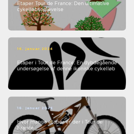
Etaper Tour de France: Den ultimative
cykelløbsoplevelse
16. januar 2024
Etaper i Tour de France: En dybdegående
undersøgelse af denne ikoniske cykelløb
16. januar 2024
Hvor mange etaper er der i Tour de
France