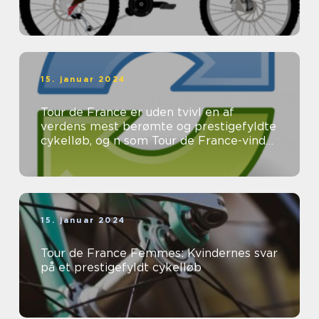
15. januar 2024
Tour de France er uden tvivl en af
verdens mest berømte og prestigefyldte
cykelløb, og n som Tour de France-vinder
er eftertragtet og æret af ryttere ...
15. januar 2024
Tour de France Femmes: Kvindernes svar
på et prestigefyldt cykelløb