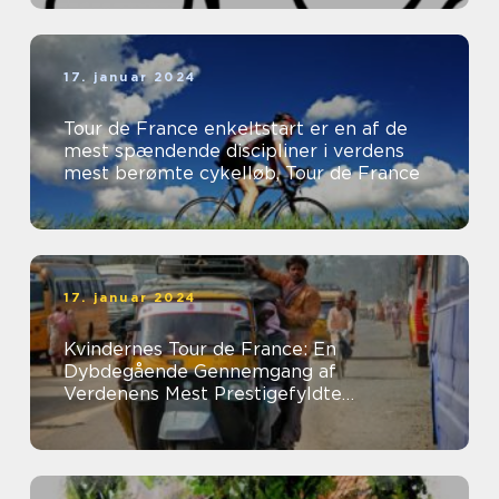
17. januar 2024
Tour de France enkeltstart er en af de
mest spændende discipliner i verdens
mest berømte cykelløb, Tour de France
17. januar 2024
Kvindernes Tour de France: En
Dybdegående Gennemgang af
Verdenens Mest Prestigefyldte
Kvindelige Cykelløb