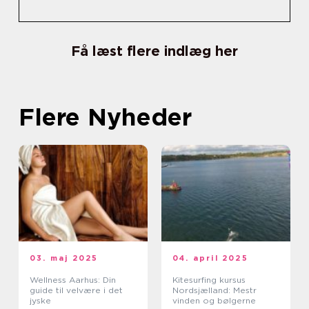
Få læst flere indlæg her
Flere Nyheder
03. maj 2025
04. april 2025
Wellness Aarhus: Din
Kitesurfing kursus
guide til velvære i det
Nordsjælland: Mestr
jyske
vinden og bølgerne