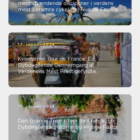
mest spændende discipliner i verdens
mest berømte cykelløb, Tour de France
17. januar 2024
Kvindernes Tour de France: En
Dybdegående Gennemgang af
Verdenens Mest Prestigefyldte
Kvindelige Cykelløb
17. januar 2024
Den Grønne Trøje i Tour de France: En
Dybdegående Historie og Vigtige Fakta