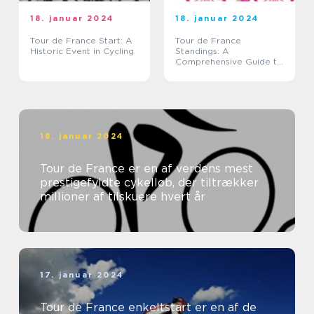
18. januar 2024
18. januar 2024
Tour de France Start: A
Tour de France
Historic Event in Cycling
Standings: A
Comprehensive Guide to
the Legendary Cycling
Race
18. januar 2024
Tour de France er en af verdens mest
prestigefyldte cykelløb, der tiltrækker
millioner af tilskuere hvert år
17. januar 2024
Tour de France enkeltstart er en af de