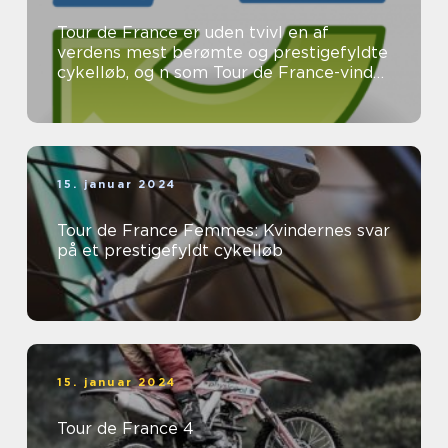
Tour de France er uden tvivl en af
verdens mest berømte og prestigefyldte
cykelløb, og n som Tour de France-vinder
er eftertragtet og æret af ryttere ...
15. januar 2024
Tour de France Femmes: Kvindernes svar
på et prestigefyldt cykelløb
15. januar 2024
Tour de France 4