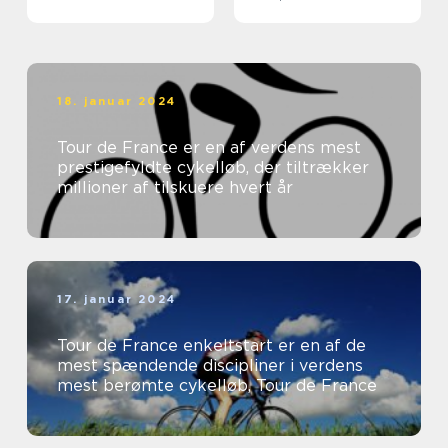
the Legendary Cycling
Race
18. januar 2024
Tour de France er en af verdens mest
prestigefyldte cykelløb, der tiltrækker
millioner af tilskuere hvert år
17. januar 2024
Tour de France enkeltstart er en af de
mest spændende discipliner i verdens
mest berømte cykelløb, Tour de France