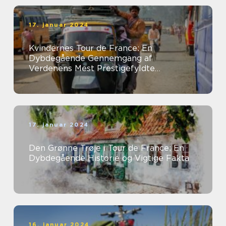
17. januar 2024
Kvindernes Tour de France: En
Dybdegående Gennemgang af
Verdenens Mest Prestigefyldte
Kvindelige Cykelløb
17. januar 2024
Den Grønne Trøje i Tour de France: En
Dybdegående Historie og Vigtige Fakta
16. januar 2024