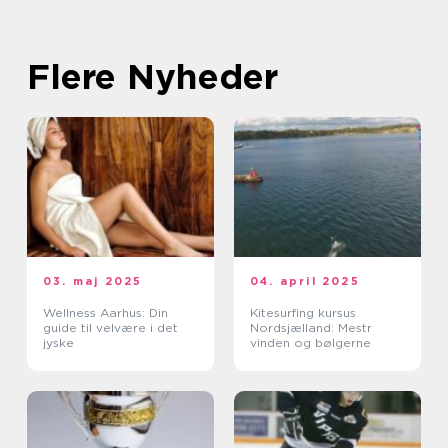
Flere Nyheder
03. maj 2025
04. april 2025
Wellness Aarhus: Din
Kitesurfing kursus
guide til velvære i det
Nordsjælland: Mestr
jyske
vinden og bølgerne