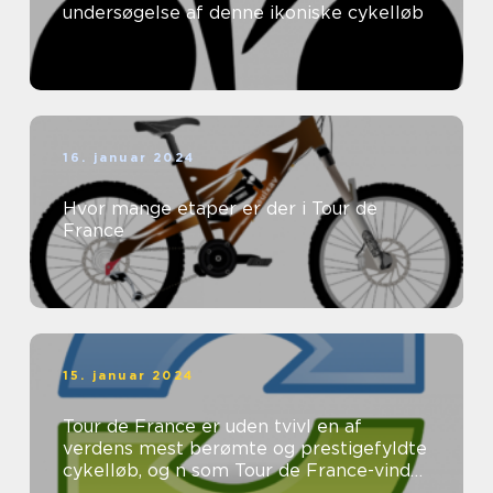
undersøgelse af denne ikoniske cykelløb
16. januar 2024
Hvor mange etaper er der i Tour de
France
15. januar 2024
Tour de France er uden tvivl en af
verdens mest berømte og prestigefyldte
cykelløb, og n som Tour de France-vinder
er eftertragtet og æret af ryttere ...