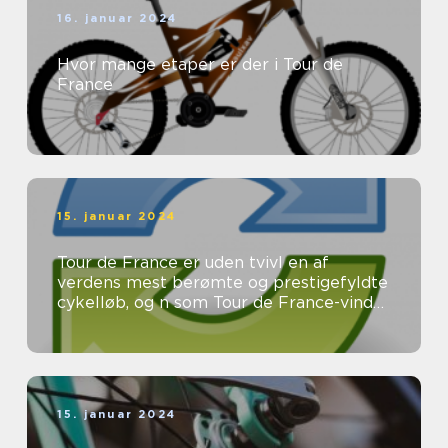
16. januar 2024
Hvor mange etaper er der i Tour de
France
15. januar 2024
Tour de France er uden tvivl en af
verdens mest berømte og prestigefyldte
cykelløb, og n som Tour de France-vinder
er eftertragtet og æret af ryttere ...
15. januar 2024