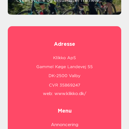
cykelryttere og entusiaster fra hele
verden
Adresse
web:
www.klikko.dk/
Menu
Annoncering