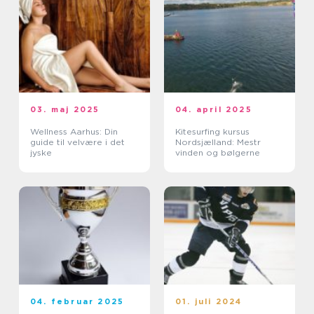
03. maj 2025
04. april 2025
Wellness Aarhus: Din
Kitesurfing kursus
guide til velvære i det
Nordsjælland: Mestr
jyske
vinden og bølgerne
04. februar 2025
01. juli 2024