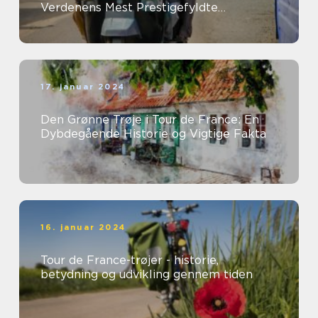
Verdenens Mest Prestigefyldte
Kvindelige Cykelløb
17. januar 2024
Den Grønne Trøje i Tour de France: En
Dybdegående Historie og Vigtige Fakta
16. januar 2024
Tour de France-trøjer - historie,
betydning og udvikling gennem tiden