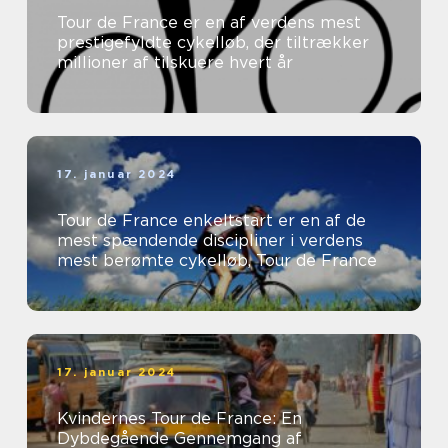
Tour de France er en af verdens mest
prestigefyldte cykelløb, der tiltrækker
millioner af tilskuere hvert år
17. januar 2024
Tour de France enkeltstart er en af de
mest spændende discipliner i verdens
mest berømte cykelløb, Tour de France
17. januar 2024
Kvindernes Tour de France: En
Dybdegående Gennemgang af