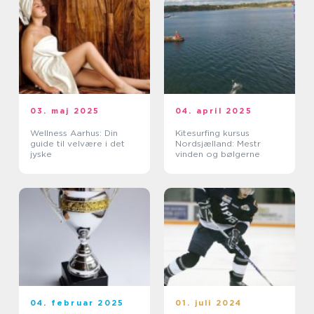
03. maj 2025
04. april 2025
Wellness Aarhus: Din
Kitesurfing kursus
guide til velvære i det
Nordsjælland: Mestr
jyske
vinden og bølgerne
04. februar 2025
01. juli 2024