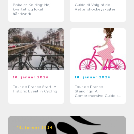
Pokaler Kolding: Høj
Guide til Valg af de
kvalitet og lokal
Rette Ishockeyskøjter
håndværk
18. januar 2024
18. januar 2024
Tour de France Start: A
Tour de France
Historic Event in Cycling
Standings: A
Comprehensive Guide to
the Legendary Cycling
Race
18. januar 2024