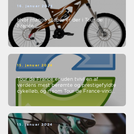
16. januar 2024
Hvor mange etaper er der i Tour de
France
15. januar 2024
Tour de France er uden tvivl en af
verdens mest berømte og prestigefyldte
cykelløb, og n som Tour de France-vinder
er eftertragtet og æret af ryttere ...
15. januar 2024