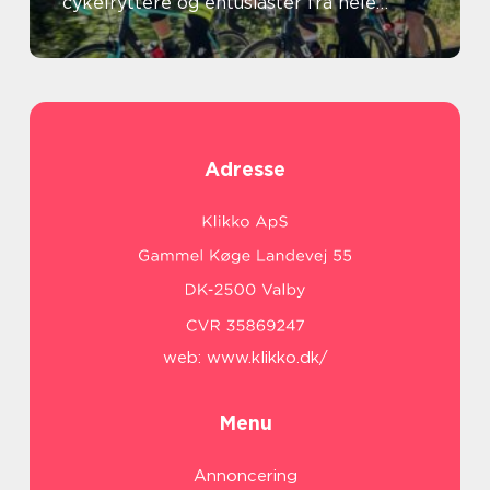
cykelryttere og entusiaster fra hele
verden
Adresse
web:
www.klikko.dk/
Menu
Annoncering