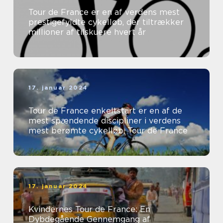
Tour de France er en af verdens mest
prestigefyldte cykelløb, der tiltrækker
millioner af tilskuere hvert år
17. januar 2024
Tour de France enkeltstart er en af de
mest spændende discipliner i verdens
mest berømte cykelløb, Tour de France
17. januar 2024
Kvindernes Tour de France: En
Dybdegående Gennemgang af