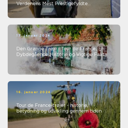
Verdenens Mest Prestigefyldte
Kvindelige Cykelløb
17. januar 2024
Den Grønne Trøje i Tour de France: En
Dybdegående Historie og Vigtige Fakta
16. januar 2024
Tour de France-trøjer - historie,
betydning og udvikling gennem tiden