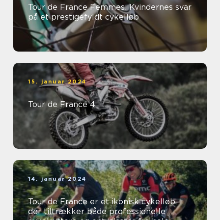
Tour de France Femmes: Kvindernes svar
på et prestigefyldt cykelløb
15. januar 2024
Tour de France 4
14. januar 2024
Tour de France er et ikonisk cykelløb,
der tiltrækker både professionelle