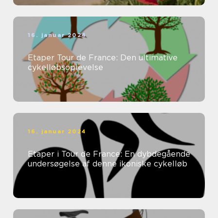
16. januar 2024
Etaper Tour de France: Den ultimative
cykelløbsoplevelse
16. januar 2024
Etaper i Tour de France: En dybdegående
undersøgelse af denne ikoniske cykelløb