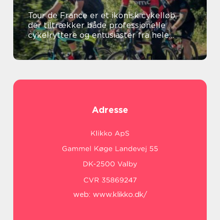
Tour de France er et ikonisk cykelløb,
der tiltrækker både professionelle
cykelryttere og entusiaster fra hele
verden
Adresse
web:
www.klikko.dk/