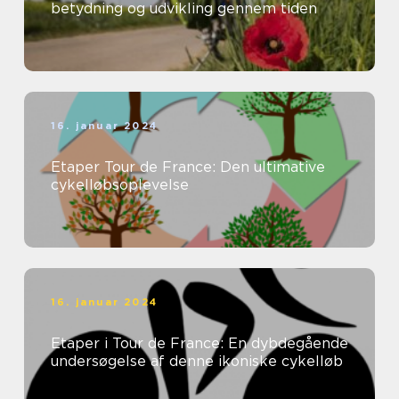
betydning og udvikling gennem tiden
16. januar 2024
Etaper Tour de France: Den ultimative
cykelløbsoplevelse
16. januar 2024
Etaper i Tour de France: En dybdegående
undersøgelse af denne ikoniske cykelløb