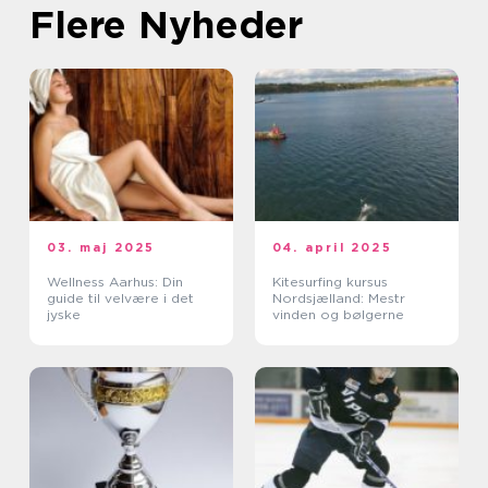
Flere Nyheder
03. maj 2025
04. april 2025
Wellness Aarhus: Din
Kitesurfing kursus
guide til velvære i det
Nordsjælland: Mestr
jyske
vinden og bølgerne