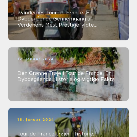
Kvindernes Tour de France: En
Dybdegående Gennemgang af
Verdenens Mest Prestigefyldte
Kvindelige Cykelløb
17. januar 2024
Den Grønne Trøje i Tour de France: En
Dybdegående Historie og Vigtige Fakta
16. januar 2024
Tour de France-trøjer - historie,