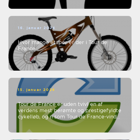
16. januar 2024
Hvor mange etaper er der i Tour de
France
15. januar 2024
Tour de France er uden tvivl en af
verdens mest berømte og prestigefyldte
cykelløb, og n som Tour de France-vinder
er eftertragtet og æret af ryttere ...